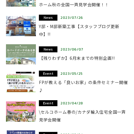
ホーム秋の全国一斉見学会開催！！
News
2023/07/26
Y邸・M邸新築工事【スタッフブログ更新
中】!!
News
2023/06/07
【残りわずか】6月末までの特別企画!!
Event
2023/05/25
FPが教える「良いお家」の条件セミナー開催
♪
Event
2023/04/28
\セルコホーム春の/カナダ輸入住宅全国一斉
見学会開催