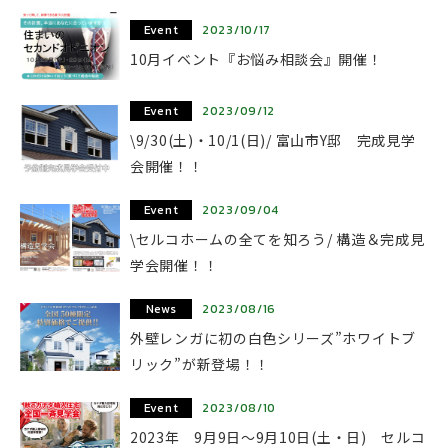
Event
2023/10/17
10月イベント『お悩み相談会』開催！
Event
2023/09/12
\9/30(土)・10/1(日)/ 富山市Y邸 完成見学
会開催！！
Event
2023/09/04
\セルコホームの全てを知ろう/ 構造＆完成見
学会開催！！
News
2023/08/16
外壁レンガに初の白色シリーズ”ホワイトブ
リック”が新登場！！
Event
2023/08/10
2023年 9月9日～9月10日(土・日) セルコ