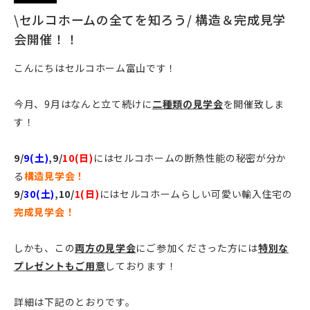
\セルコホームの全てを知ろう/ 構造＆完成見学
会開催！！
こんにちはセルコホーム富山です！
今月、9月はなんと立て続けに
二種類の見学会
を開催致しま
す！
9/
9(土)
,9/
10(日)
にはセルコホームの断熱性能の秘密が分か
る
構造見学会！
9/
30(土)
,10/
1(日)
にはセルコホームらしい可愛い輸入住宅の
完成見学会！
しかも、この
両方の見学会
にご参加くださった方には
特別な
プレゼントもご用意
しております！
詳細は下記のとおりです。