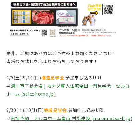
是非、ご興味ある方はご予約の上参加くださいませ！
皆様のお越しを心よりお待ちしております！
9/9(土),9/10(日)
構造見学会
参加申し込みURL
⇒
滑川市下島会場 | カナダ輸入住宅全国一斉見学会｜セルコ
ホーム (selcohome.jp)
9/30(土),10/1(日)
完成見学会
参加申し込みURL
⇒
来場予約｜セルコホーム富山 村松建設 (muramatsu-h.jp)