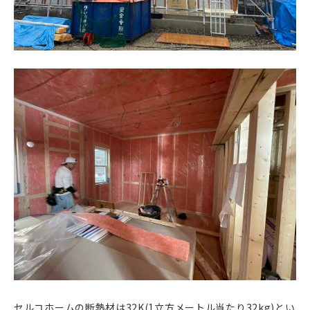
セルコホームの断熱材は32K(1立方メートル当たり32kg)とい