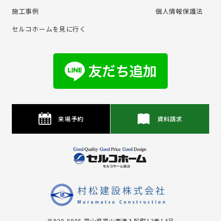
施⼯事例
個⼈情報保護法
セルコホームを⾒に⾏く
来場予約
資料請求
〒930-0805 富⼭県富⼭市湊⼊船町13番14号