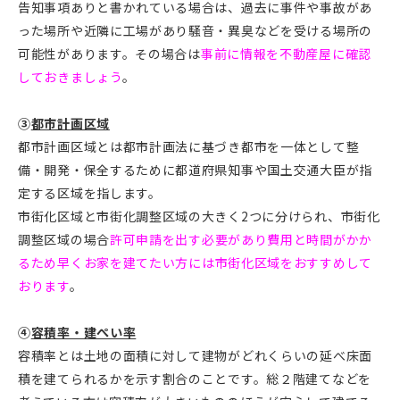
告知事項ありと書かれている場合は、過去に事件や事故があ
った場所や近隣に工場があり騒音・異臭などを受ける場所の
可能性があります。その場合は
事前に情報を不動産屋に確認
しておきましょう
。
③
都市計画区域
都市計画区域とは都市計画法に基づき都市を一体として整
備・開発・保全するために都道府県知事や国土交通大臣が指
定する区域を指します。
市街化区域と市街化調整区域の大きく2つに分けられ、市街化
調整区域の場合
許可申請を出す必要があり費用と時間がかか
るため早くお家を建
てたい方には市街化区域をおすすめして
おります
。
④
容積率・建ぺい率
容積率とは土地の面積に対して建物がどれくらいの延べ床面
積を建てられるかを示す割合のことです。総２階建てなどを