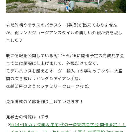
まだ外構やテラスのバラスター(手摺)が出来ておりません
が、総レンガジョージアンスタイルの美しい外観が姿を現し
ました♪
既に情報を公開している9/14～9/16に開催予定の完成見学会
までには綺麗に仕上げまして、外観だけでなく、
モデルハウスを超えるオーダー輸入コの字キッチンや、大空
間の吹き抜けリビング＆アイアン手摺、
衣裳部屋のようなファミリークロークなど、
見所満載のＹ邸を作り上げていきます！
見学会の情報はコチラ
⇒
9/14~16 カナダ輸入住宅 秋の一斉完成見学会 開催決定！！
｜イベント&ニュース｜セルコホーム富山 村松建設 (muram